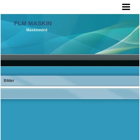
HEM
LAGER
FLM MASKIN
Maskinnörd
BILDER
OM OSS
KONTAKTA
Bilder